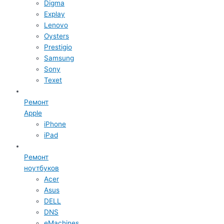
Digma
Explay
Lenovo
Oysters
Prestigio
Samsung
Sony
Texet
Ремонт
Apple
iPhone
iPad
Ремонт
ноутбуков
Acer
Asus
DELL
DNS
eMachines