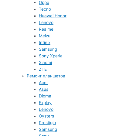
Oppo
Tecno
Huawei Honor
Lenovo
Realme
Meizu
Infinix
Samsung
Sony Xperia
Xiaomi
ZTE
Ремонт планшетов
Acer
Asus
Digma
Explay
Lenovo
Oysters
Prestigio
Samsung