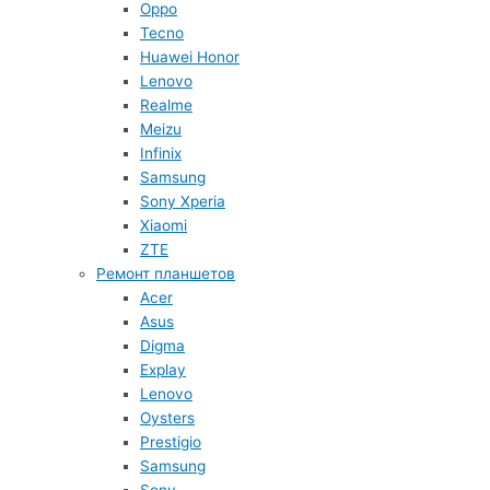
Oppo
Tecno
Huawei Honor
Lenovo
Realme
Meizu
Infinix
Samsung
Sony Xperia
Xiaomi
ZTE
Ремонт планшетов
Acer
Asus
Digma
Explay
Lenovo
Oysters
Prestigio
Samsung