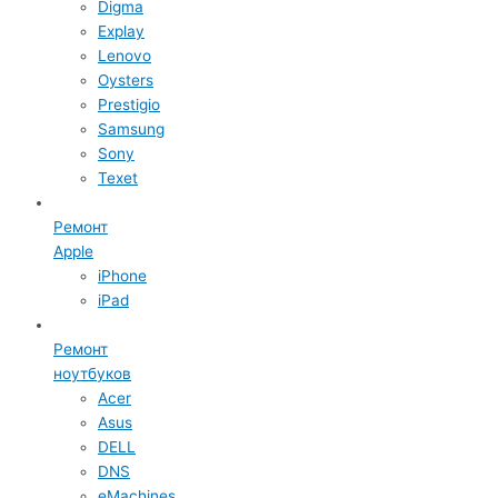
Digma
Explay
Lenovo
Oysters
Prestigio
Samsung
Sony
Texet
Ремонт
Apple
iPhone
iPad
Ремонт
ноутбуков
Acer
Asus
DELL
DNS
eMachines