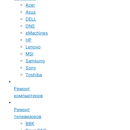
Acer
Asus
DELL
DNS
eMachines
HP
Lenovo
MSI
Samsung
Sony
Toshiba
Ремонт
компьютеров
Ремонт
телевизоров
BBK