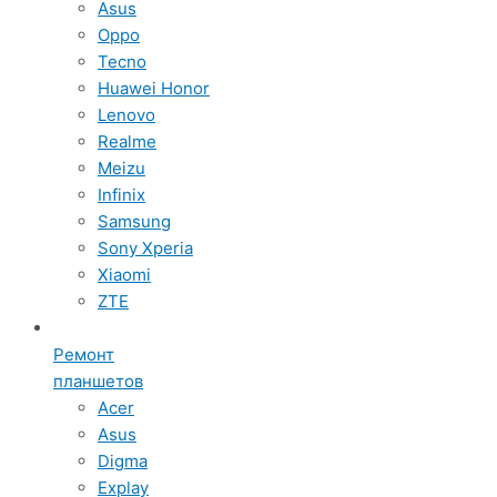
Asus
Oppo
Tecno
Huawei Honor
Lenovo
Realme
Meizu
Infinix
Samsung
Sony Xperia
Xiaomi
ZTE
Ремонт
планшетов
Acer
Asus
Digma
Explay