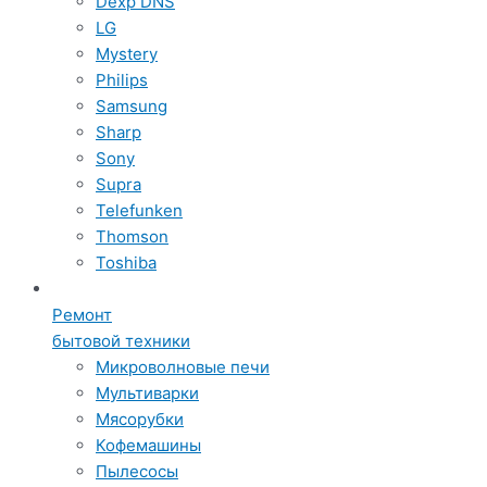
Dexp DNS
LG
Mystery
Philips
Samsung
Sharp
Sony
Supra
Telefunken
Thomson
Toshiba
Ремонт
бытовой техники
Микроволновые печи
Мультиварки
Мясорубки
Кофемашины
Пылесосы