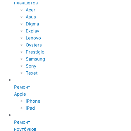
планшетов
Acer
Asus
Digma
Explay
Lenovo
Oysters
Prestigio
Samsung
Sony
Texet
Ремонт
Apple
iPhone
iPad
Ремонт
ноутбуков