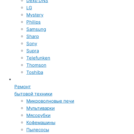
Dexp DNS
LG
Mystery
Philips
Samsung
Sharp
Sony
Supra
Telefunken
Thomson
Toshiba
Ремонт
бытовой техники
Микроволновые печи
Мультиварки
Мясорубки
Кофемашины
Пылесосы