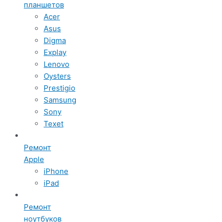
планшетов
Acer
Asus
Digma
Explay
Lenovo
Oysters
Prestigio
Samsung
Sony
Texet
Ремонт
Apple
iPhone
iPad
Ремонт
ноутбуков