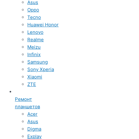
Asus
Oppo
Tecno
Huawei Honor
Lenovo
Realme
Meizu
Infinix
Samsung
Sony Xperia
Xiaomi
ZTE
Ремонт
планшетов
Acer
Asus
Digma
Explay