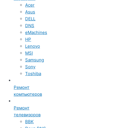
Acer
Asus
DELL
DNS
eMachines
HP
Lenovo
MSI
Samsung
Sony
Toshiba
Ремонт
компьютеров
Ремонт
телевизоров
BBK