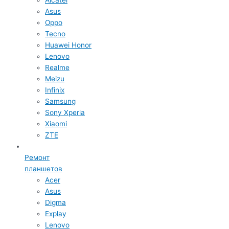
Asus
Oppo
Tecno
Huawei Honor
Lenovo
Realme
Meizu
Infinix
Samsung
Sony Xperia
Xiaomi
ZTE
Ремонт
планшетов
Acer
Asus
Digma
Explay
Lenovo