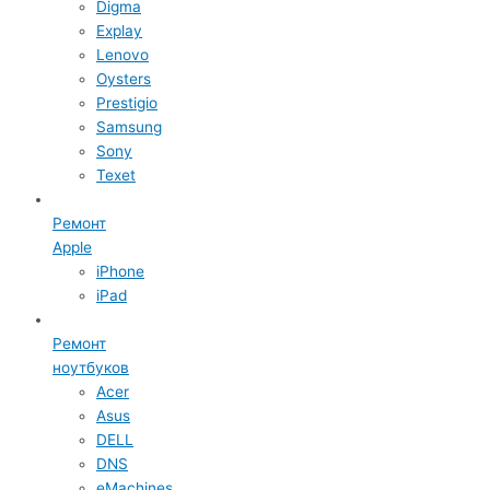
Digma
Explay
Lenovo
Oysters
Prestigio
Samsung
Sony
Texet
Ремонт
Apple
iPhone
iPad
Ремонт
ноутбуков
Acer
Asus
DELL
DNS
eMachines