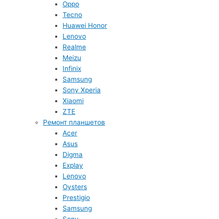
Oppo
Tecno
Huawei Honor
Lenovo
Realme
Meizu
Infinix
Samsung
Sony Xperia
Xiaomi
ZTE
Ремонт планшетов
Acer
Asus
Digma
Explay
Lenovo
Oysters
Prestigio
Samsung