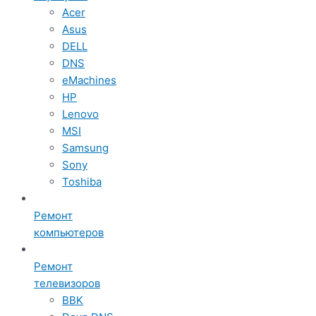
Acer
Asus
DELL
DNS
eMachines
HP
Lenovo
MSI
Samsung
Sony
Toshiba
Ремонт
компьютеров
Ремонт
телевизоров
BBK