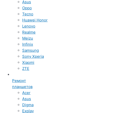
Asus
Oppo
Tecno
Huawei Honor
Lenovo
Realme
Meizu
Infinix
Samsung
Sony Xperia
Xiaomi
ZTE
Ремонт
планшетов
Acer
Asus
Digma
Explay