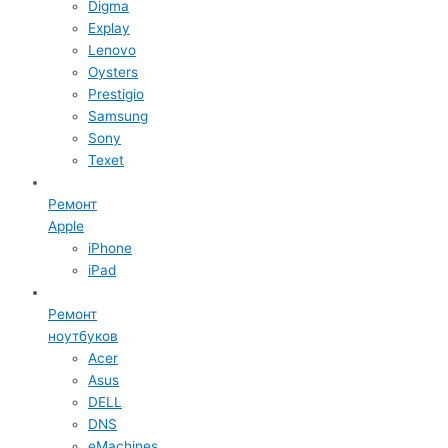
Digma
Explay
Lenovo
Oysters
Prestigio
Samsung
Sony
Texet
Ремонт
Apple
iPhone
iPad
Ремонт
ноутбуков
Acer
Asus
DELL
DNS
eMachines