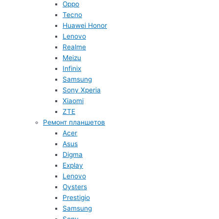
Oppo
Tecno
Huawei Honor
Lenovo
Realme
Meizu
Infinix
Samsung
Sony Xperia
Xiaomi
ZTE
Ремонт планшетов
Acer
Asus
Digma
Explay
Lenovo
Oysters
Prestigio
Samsung