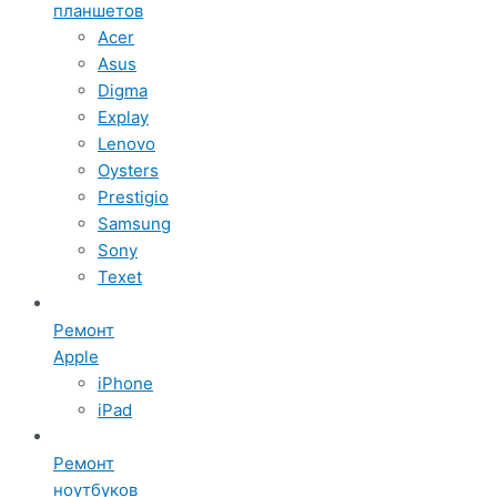
планшетов
Acer
Asus
Digma
Explay
Lenovo
Oysters
Prestigio
Samsung
Sony
Texet
Ремонт
Apple
iPhone
iPad
Ремонт
ноутбуков