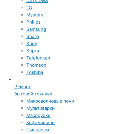
Dexp DNS
LG
Mystery
Philips
Samsung
Sharp
Sony
Supra
Telefunken
Thomson
Toshiba
Ремонт
бытовой техники
Микроволновые печи
Мультиварки
Мясорубки
Кофемашины
Пылесосы