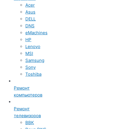
Acer
Asus
DELL
DNS
eMachines
HP
Lenovo
MSI
Samsung
Sony
Toshiba
Ремонт
компьютеров
Ремонт
телевизоров
BBK