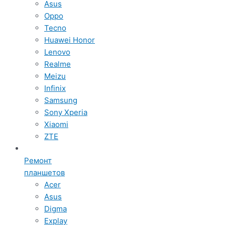
Asus
Oppo
Tecno
Huawei Honor
Lenovo
Realme
Meizu
Infinix
Samsung
Sony Xperia
Xiaomi
ZTE
Ремонт
планшетов
Acer
Asus
Digma
Explay