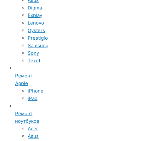
Asus
Digma
Explay
Lenovo
Oysters
Prestigio
Samsung
Sony
Texet
Ремонт
Apple
iPhone
iPad
Ремонт
ноутбуков
Acer
Asus