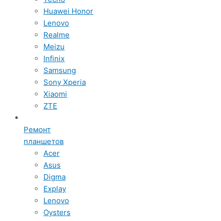
Huawei Honor
Lenovo
Realme
Meizu
Infinix
Samsung
Sony Xperia
Xiaomi
ZTE
Ремонт
планшетов
Acer
Asus
Digma
Explay
Lenovo
Oysters