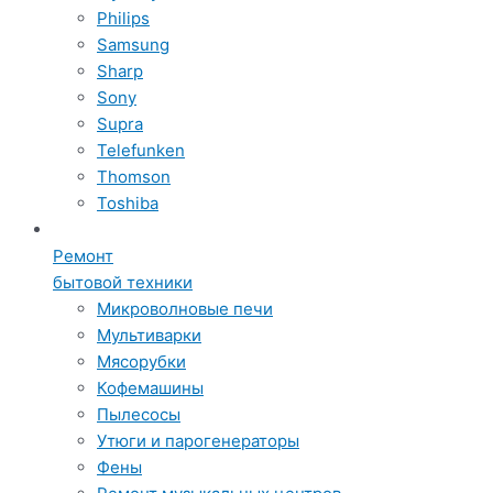
Philips
Samsung
Sharp
Sony
Supra
Telefunken
Thomson
Toshiba
Ремонт
бытовой техники
Микроволновые печи
Мультиварки
Мясорубки
Кофемашины
Пылесосы
Утюги и парогенераторы
Фены