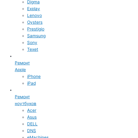
Digma
Explay
Lenovo
Oysters
Prestigio
Samsung
Sony
Texet
Ремонт
Apple
iPhone
iPad
Ремонт
ноутбуков
Acer
Asus
DELL
DNS
eMachines