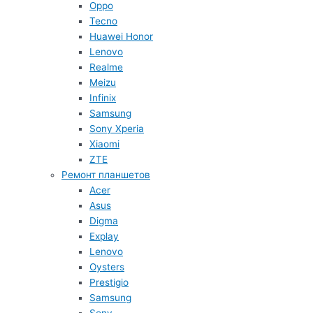
Oppo
Tecno
Huawei Honor
Lenovo
Realme
Meizu
Infinix
Samsung
Sony Xperia
Xiaomi
ZTE
Ремонт планшетов
Acer
Asus
Digma
Explay
Lenovo
Oysters
Prestigio
Samsung