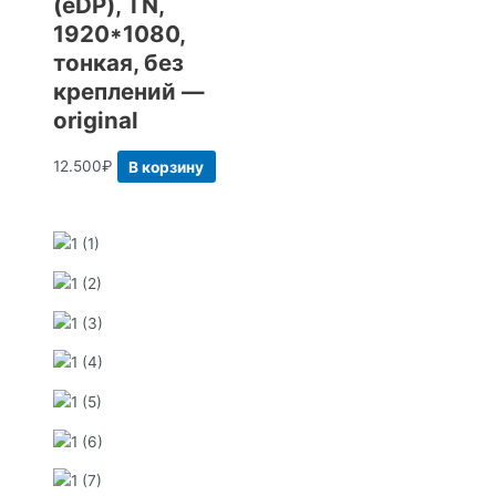
(eDP), TN,
1920*1080,
тонкая, без
креплений —
original
12.500
₽
В корзину