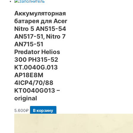
Аккумуляторная
батарея для Acer
Nitro 5 AN515-54
AN517-51, Nitro 7
AN715-51
Predator Helios
300 PH315-52
KT.0040G.013
AP18E8M
4ICP4/70/88
KT0040G013 –
original
5.600
₽
В корзину