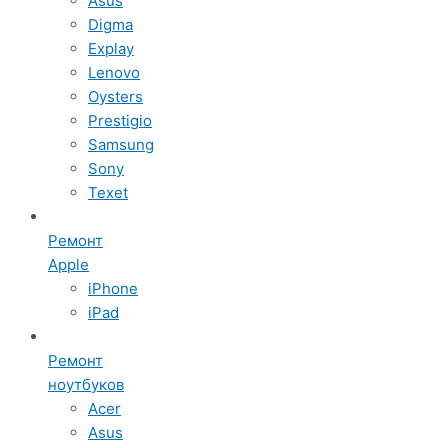
Asus
Digma
Explay
Lenovo
Oysters
Prestigio
Samsung
Sony
Texet
Ремонт
Apple
iPhone
iPad
Ремонт
ноутбуков
Acer
Asus