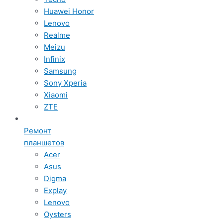
Huawei Honor
Lenovo
Realme
Meizu
Infinix
Samsung
Sony Xperia
Xiaomi
ZTE
Ремонт
планшетов
Acer
Asus
Digma
Explay
Lenovo
Oysters