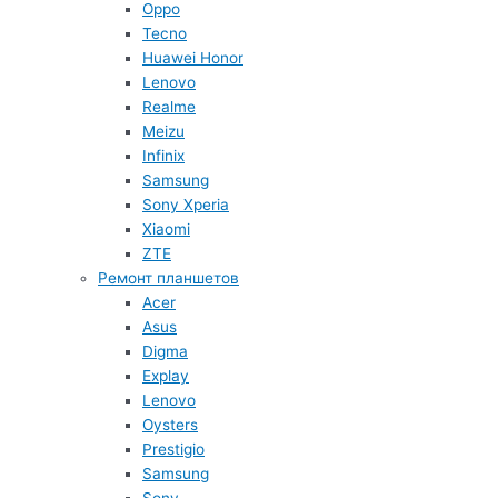
Oppo
Tecno
Huawei Honor
Lenovo
Realme
Meizu
Infinix
Samsung
Sony Xperia
Xiaomi
ZTE
Ремонт планшетов
Acer
Asus
Digma
Explay
Lenovo
Oysters
Prestigio
Samsung