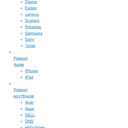
Digma
Explay
Lenovo
Oysters
Prestigio
Samsung
Sony
Texet
Ремонт
Apple
iPhone
iPad
Ремонт
ноутбуков
Acer
Asus
DELL
DNS
eMachines