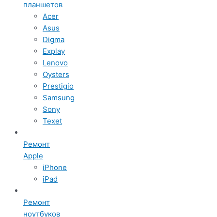
планшетов
Acer
Asus
Digma
Explay
Lenovo
Oysters
Prestigio
Samsung
Sony
Texet
Ремонт
Apple
iPhone
iPad
Ремонт
ноутбуков