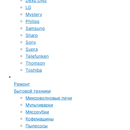
Dexp DNS
LG
Mystery
Philips
Samsung
Sharp
Sony
Supra
Telefunken
Thomson
Toshiba
Ремонт
бытовой техники
Микроволновые печи
Мультиварки
Мясорубки
Кофемашины
Пылесосы