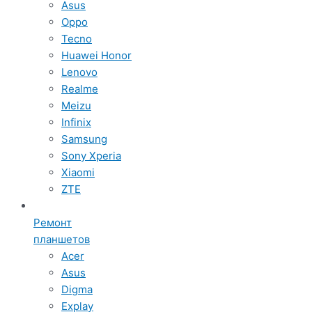
Asus
Oppo
Tecno
Huawei Honor
Lenovo
Realme
Meizu
Infinix
Samsung
Sony Xperia
Xiaomi
ZTE
Ремонт
планшетов
Acer
Asus
Digma
Explay