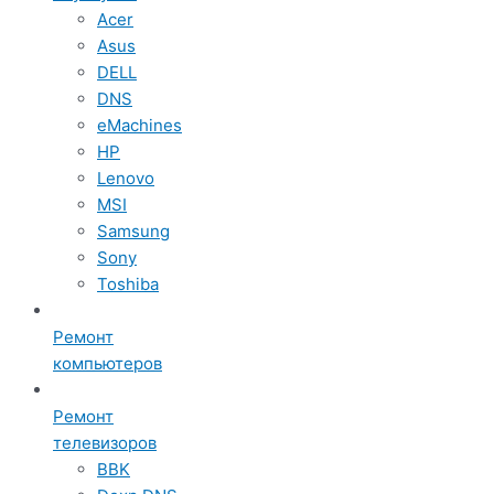
Acer
Asus
DELL
DNS
eMachines
HP
Lenovo
MSI
Samsung
Sony
Toshiba
Ремонт
компьютеров
Ремонт
телевизоров
BBK