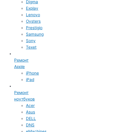
Digma
Explay
Lenovo
Oysters
Prestigio
Samsung
Sony
Texet
Ремонт
Apple
iPhone
iPad
Ремонт
ноутбуков
Acer
Asus
DELL
DNS
eMachines