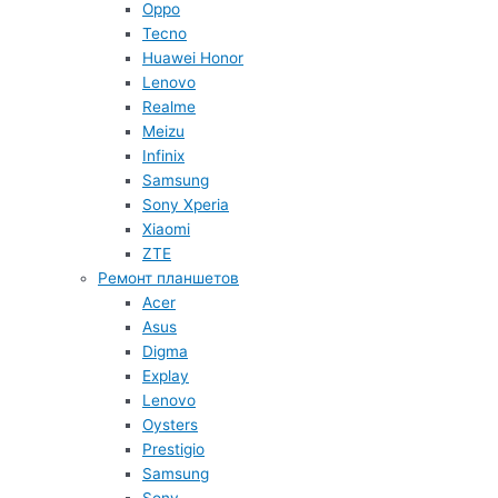
Oppo
Tecno
Huawei Honor
Lenovo
Realme
Meizu
Infinix
Samsung
Sony Xperia
Xiaomi
ZTE
Ремонт планшетов
Acer
Asus
Digma
Explay
Lenovo
Oysters
Prestigio
Samsung