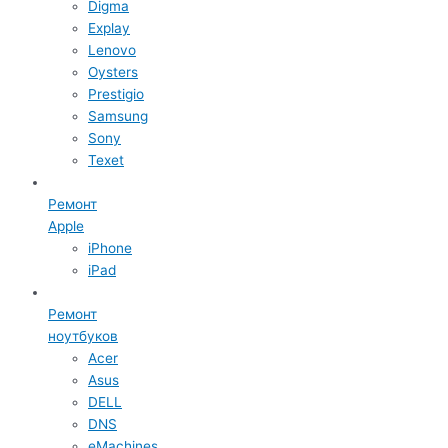
Digma
Explay
Lenovo
Oysters
Prestigio
Samsung
Sony
Texet
Ремонт
Apple
iPhone
iPad
Ремонт
ноутбуков
Acer
Asus
DELL
DNS
eMachines