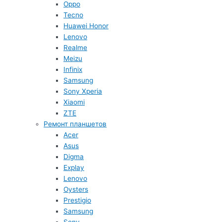
Oppo
Tecno
Huawei Honor
Lenovo
Realme
Meizu
Infinix
Samsung
Sony Xperia
Xiaomi
ZTE
Ремонт планшетов
Acer
Asus
Digma
Explay
Lenovo
Oysters
Prestigio
Samsung