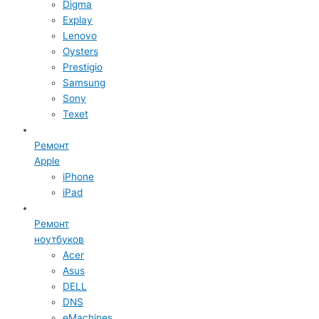
Digma
Explay
Lenovo
Oysters
Prestigio
Samsung
Sony
Texet
Ремонт
Apple
iPhone
iPad
Ремонт
ноутбуков
Acer
Asus
DELL
DNS
eMachines