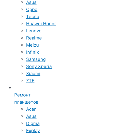
Asus
Oppo
Tecno
Huawei Honor
Lenovo
Realme
Meizu
Infinix
Samsung
Sony Xperia
Xiaomi
ZTE
Ремонт
планшетов
Acer
Asus
Digma
Explay