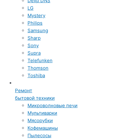
Dexp DNS
LG
Mystery
Philips
Samsung
Sharp
Sony
Supra
Telefunken
Thomson
Toshiba
Ремонт
бытовой техники
Микроволновые печи
Мультиварки
Мясорубки
Кофемашины
Пылесосы