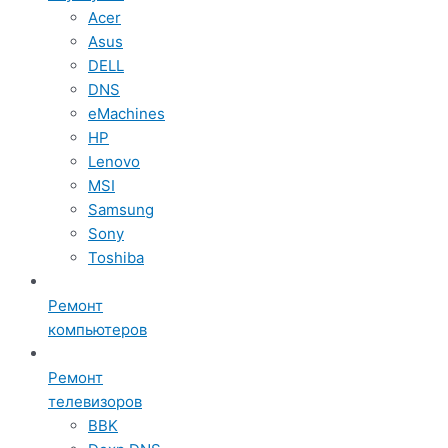
Acer
Asus
DELL
DNS
eMachines
HP
Lenovo
MSI
Samsung
Sony
Toshiba
Ремонт
компьютеров
Ремонт
телевизоров
BBK