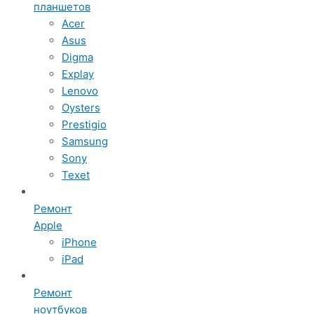
планшетов
Acer
Asus
Digma
Explay
Lenovo
Oysters
Prestigio
Samsung
Sony
Texet
Ремонт
Apple
iPhone
iPad
Ремонт
ноутбуков