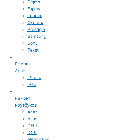
Digma
Explay
Lenovo
Oysters
Prestigio
Samsung
Sony
Texet
Ремонт
Apple
iPhone
iPad
Ремонт
ноутбуков
Acer
Asus
DELL
DNS
eMachines