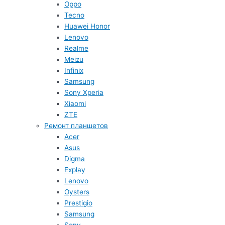
Oppo
Tecno
Huawei Honor
Lenovo
Realme
Meizu
Infinix
Samsung
Sony Xperia
Xiaomi
ZTE
Ремонт планшетов
Acer
Asus
Digma
Explay
Lenovo
Oysters
Prestigio
Samsung