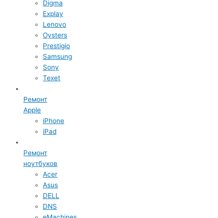
Digma
Explay
Lenovo
Oysters
Prestigio
Samsung
Sony
Texet
Ремонт
Apple
iPhone
iPad
Ремонт
ноутбуков
Acer
Asus
DELL
DNS
eMachines