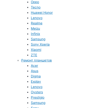
Oppo
Tecno
Huawei Honor
Lenovo
Realme
Meizu
Infinix
Samsung
Sony Xperia
Xiaomi
ZTE
Ремонт планшетов
Acer
Asus
Digma
Explay
Lenovo
Oysters
Prestigio
Samsung