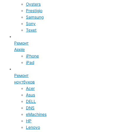
Oysters
Prestigio
Samsung
Sony
Texet
Ремонт
Apple
iPhone
iPad
Ремонт
ноутбуков
Acer
Asus
DELL
DNS
eMachines
HP
Lenovo