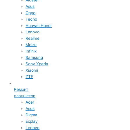
Asus
Oppo
Tecno
Huawei Honor
Lenovo
Realme
Meizu
Infinix
Samsung
Sony Xperia
Xiaomi
ZTE
Ремонт
планшетов
Acer
Asus
Digma
Explay
Lenovo