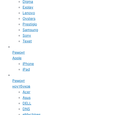
Digma
Explay
Lenovo
Oysters
Prestigio
Samsung
Sony
Texet
Ремонт
Apple
iPhone
iPad
Ремонт
ноутбуков
Acer
Asus
DELL
DNS
eMachines