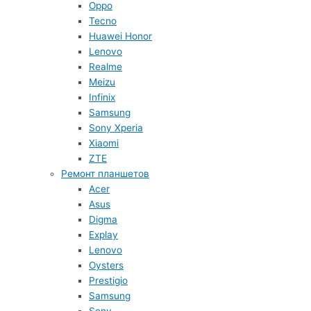
Oppo
Tecno
Huawei Honor
Lenovo
Realme
Meizu
Infinix
Samsung
Sony Xperia
Xiaomi
ZTE
Ремонт планшетов
Acer
Asus
Digma
Explay
Lenovo
Oysters
Prestigio
Samsung