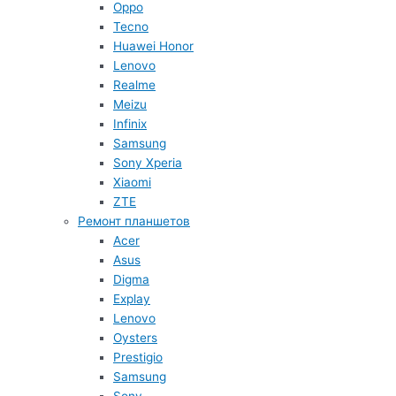
Oppo
Tecno
Huawei Honor
Lenovo
Realme
Meizu
Infinix
Samsung
Sony Xperia
Xiaomi
ZTE
Ремонт планшетов
Acer
Asus
Digma
Explay
Lenovo
Oysters
Prestigio
Samsung