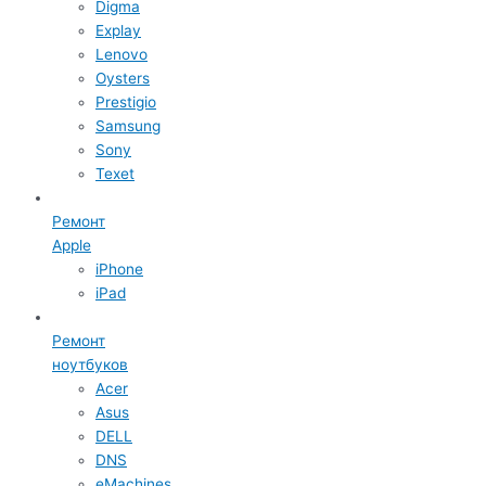
Digma
Explay
Lenovo
Oysters
Prestigio
Samsung
Sony
Texet
Ремонт
Apple
iPhone
iPad
Ремонт
ноутбуков
Acer
Asus
DELL
DNS
eMachines