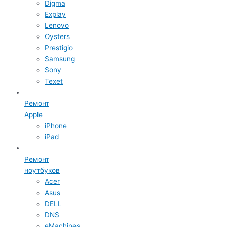
Digma
Explay
Lenovo
Oysters
Prestigio
Samsung
Sony
Texet
Ремонт
Apple
iPhone
iPad
Ремонт
ноутбуков
Acer
Asus
DELL
DNS
eMachines