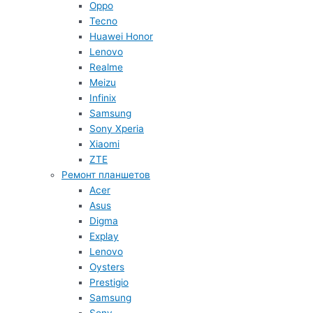
Oppo
Tecno
Huawei Honor
Lenovo
Realme
Meizu
Infinix
Samsung
Sony Xperia
Xiaomi
ZTE
Ремонт планшетов
Acer
Asus
Digma
Explay
Lenovo
Oysters
Prestigio
Samsung