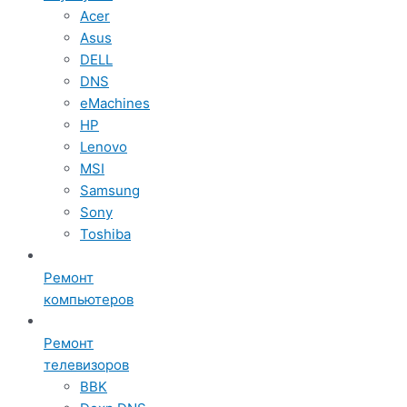
Acer
Asus
DELL
DNS
eMachines
HP
Lenovo
MSI
Samsung
Sony
Toshiba
Ремонт
компьютеров
Ремонт
телевизоров
BBK