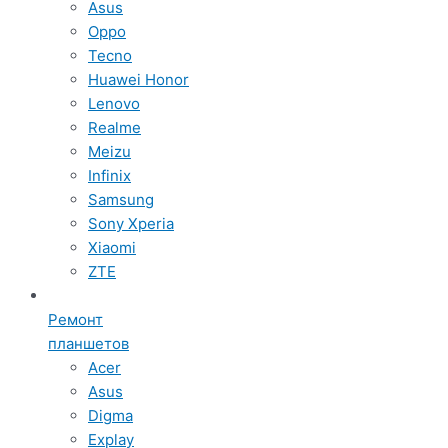
Asus
Oppo
Tecno
Huawei Honor
Lenovo
Realme
Meizu
Infinix
Samsung
Sony Xperia
Xiaomi
ZTE
Ремонт
планшетов
Acer
Asus
Digma
Explay