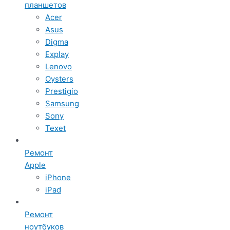
планшетов
Acer
Asus
Digma
Explay
Lenovo
Oysters
Prestigio
Samsung
Sony
Texet
Ремонт
Apple
iPhone
iPad
Ремонт
ноутбуков