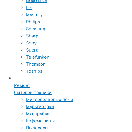
Dexp DNS
LG
Mystery
Philips
Samsung
Sharp
Sony
Supra
Telefunken
Thomson
Toshiba
Ремонт
бытовой техники
Микроволновые печи
Мультиварки
Мясорубки
Кофемашины
Пылесосы