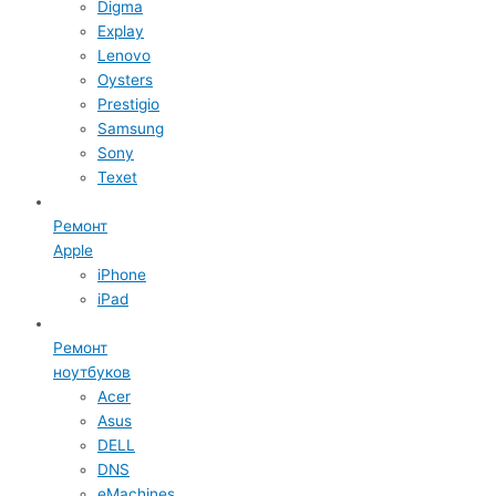
Digma
Explay
Lenovo
Oysters
Prestigio
Samsung
Sony
Texet
Ремонт
Apple
iPhone
iPad
Ремонт
ноутбуков
Acer
Asus
DELL
DNS
eMachines