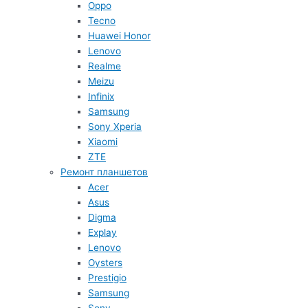
Oppo
Tecno
Huawei Honor
Lenovo
Realme
Meizu
Infinix
Samsung
Sony Xperia
Xiaomi
ZTE
Ремонт планшетов
Acer
Asus
Digma
Explay
Lenovo
Oysters
Prestigio
Samsung