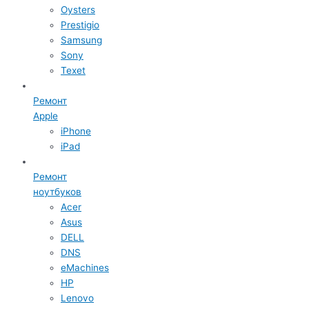
Oysters
Prestigio
Samsung
Sony
Texet
Ремонт
Apple
iPhone
iPad
Ремонт
ноутбуков
Acer
Asus
DELL
DNS
eMachines
HP
Lenovo