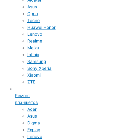
Asus
Oppo
Tecno
Huawei Honor
Lenovo
Realme
Meizu
Infinix
Samsung
Sony Xperia
Xiaomi
ZTE
Ремонт
планшетов
Acer
Asus
Digma
Explay
Lenovo