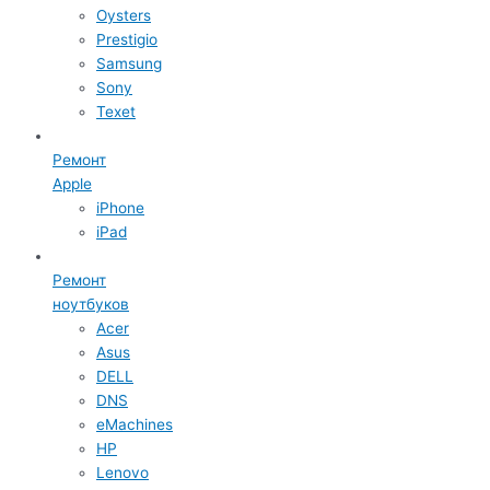
Oysters
Prestigio
Samsung
Sony
Texet
Ремонт
Apple
iPhone
iPad
Ремонт
ноутбуков
Acer
Asus
DELL
DNS
eMachines
HP
Lenovo