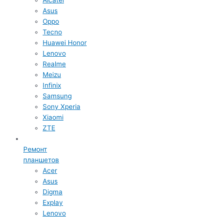
Asus
Oppo
Tecno
Huawei Honor
Lenovo
Realme
Meizu
Infinix
Samsung
Sony Xperia
Xiaomi
ZTE
Ремонт
планшетов
Acer
Asus
Digma
Explay
Lenovo