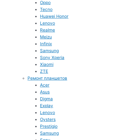
Oppo
Tecno
Huawei Honor
Lenovo
Realme
Meizu
Infinix
Samsung
Sony Xperia
Xiaomi
ZTE
Ремонт планшетов
Acer
Asus
Digma
Explay
Lenovo
Oysters
Prestigio
Samsung