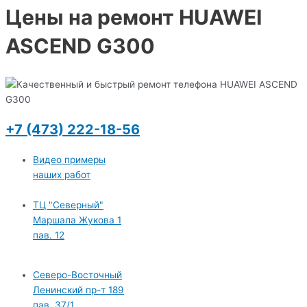
Цены на ремонт HUAWEI
ASCEND G300
+7 (473) 222-18-56
Видео примеры
наших работ
ТЦ "Северный"
Маршала Жукова 1
пав. 12
Северо-Восточный
Ленинский пр-т 189
пав. 37/1