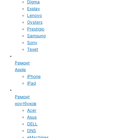
Digma
Explay
Lenovo
Oysters
Prestigio
Samsung
Sony
Texet
Ремонт
Apple
iPhone
iPad
Ремонт
ноутбуков
Acer
Asus
DELL
DNS
eMachines