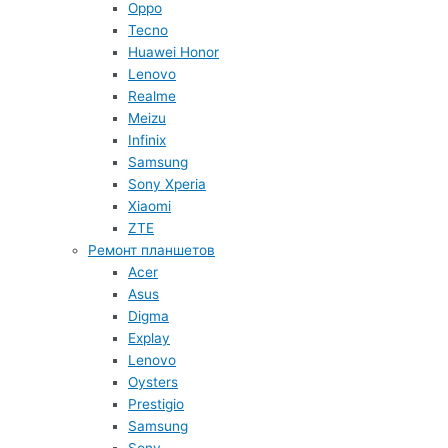
Oppo
Tecno
Huawei Honor
Lenovo
Realme
Meizu
Infinix
Samsung
Sony Xperia
Xiaomi
ZTE
Ремонт планшетов
Acer
Asus
Digma
Explay
Lenovo
Oysters
Prestigio
Samsung