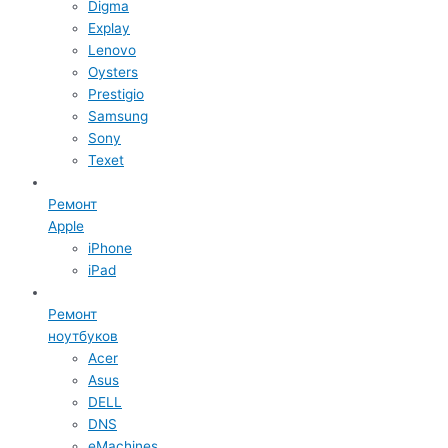
Digma
Explay
Lenovo
Oysters
Prestigio
Samsung
Sony
Texet
Ремонт
Apple
iPhone
iPad
Ремонт
ноутбуков
Acer
Asus
DELL
DNS
eMachines